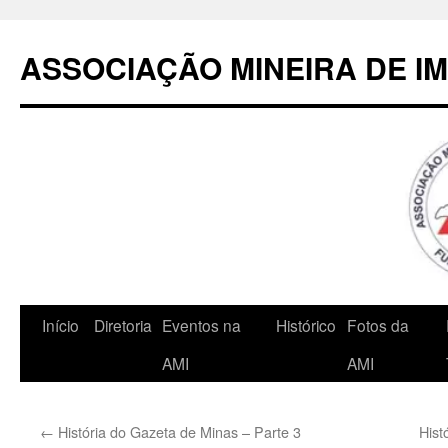
Pular
para
ASSOCIAÇÃO MINEIRA DE I
o
conteúdo
Início
Diretoria
Eventos na
Histórico
Fotos da
AMI
AMI
←
História do Gazeta de Minas – Parte 3
Hist