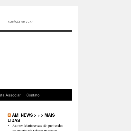
Fundada em 1921
sta Associar
Contato
AMI NEWS > > > MAIS
LIDAS
Autores Marianenses são publicados
em prestigiada Editora Brasileira