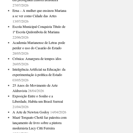
27/07/2026
Erna – A mulher que ensinou Mariana
a se ver como Cidade das Artes
13/07/2026
Escola Municipal Conquista Título de
1ª Escola Quilombola de Mariana
22/06/2026
Academia Marianense de Letras pode
perder o uso do Casarão do Estado
28/05/2026
Crônica: Amargura de tempos idos
26/05/2026
Inteligência Artificial na Educação: da
experimentação à política de Estado
03/05/2026
25 Anos do Movimento de Arte
Aldravista
28/04/2026
Exposição Entre o Sonho e a
Liberdade, Habita um Brasil Surreal
21/04/2026
A Arte de Newton Godoy
14/04/2026
Mazé Torquato Chotil faz palestra com
lançamento de livro sobre a pintora
modernista Lucy Citti Ferreira