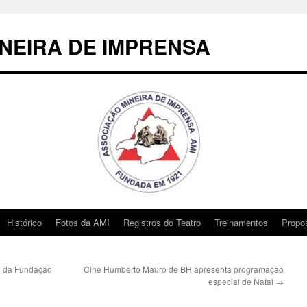
NEIRA DE IMPRENSA
Histórico
Fotos da AMI
Registros do Teatro
Treinamentos
Propo
o da Fundação
Cine Humberto Mauro de BH apresenta programação
especial de Natal
→