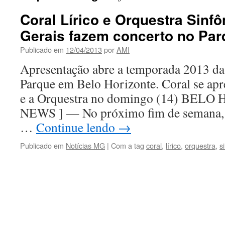
Coral Lírico e Orquestra Sinf
Gerais fazem concerto no Par
Publicado em
12/04/2013
por
AMI
Apresentação abre a temporada 2013 da
Parque em Belo Horizonte. Coral se apr
e a Orquestra no domingo (14) BEL
NEWS ] — No próximo fim de semana, 
…
Continue lendo
→
Publicado em
Notícias MG
|
Com a tag
coral
,
lírico
,
orquestra
,
s