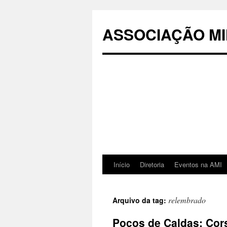
Pular
para
ASSOCIAÇÃO MI
o
conteúdo
Início
Diretoria
Eventos na AMI
relembrado
Arquivo da tag:
Poços de Caldas: Cor