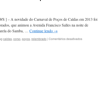
 A novidade do Carnaval de Poços de Caldas em 2013 foi
rados, que animou a Avenida Francisco Salles na noite de
ssarela do Samba, …
Continue lendo
→
em
ag
caldas
,
corso
,
poços
,
relembrado
|
Comentários desativados
Poços
de
Caldas:
Corso
é
relembrado
por
Concurso
de
Carros
Antigos
Decorados