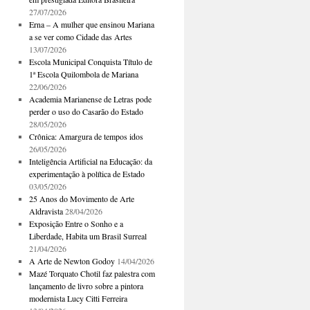
27/07/2026
Erna – A mulher que ensinou Mariana
a se ver como Cidade das Artes
13/07/2026
Escola Municipal Conquista Título de
1ª Escola Quilombola de Mariana
22/06/2026
Academia Marianense de Letras pode
perder o uso do Casarão do Estado
28/05/2026
Crônica: Amargura de tempos idos
26/05/2026
Inteligência Artificial na Educação: da
experimentação à política de Estado
03/05/2026
25 Anos do Movimento de Arte
Aldravista
28/04/2026
Exposição Entre o Sonho e a
Liberdade, Habita um Brasil Surreal
21/04/2026
A Arte de Newton Godoy
14/04/2026
Mazé Torquato Chotil faz palestra com
lançamento de livro sobre a pintora
modernista Lucy Citti Ferreira