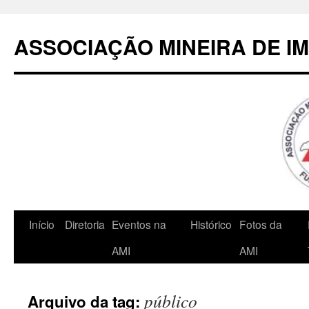
Pular
para
ASSOCIAÇÃO MINEIRA DE I
o
conteúdo
Início
Diretoria
Eventos na
Histórico
Fotos da
AMI
AMI
público
Arquivo da tag: