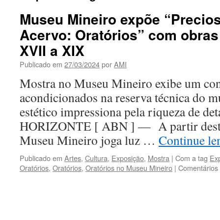
Museu Mineiro expõe “Precio
Acervo: Oratórios” com obras
XVII a XIX
Publicado em
27/03/2024
por
AMI
Mostra no Museu Mineiro exibe um conj
acondicionados na reserva técnica do m
estético impressiona pela riqueza de 
HORIZONTE [ ABN ] — A partir desta q
Museu Mineiro joga luz …
Continue l
Publicado em
Artes
,
Cultura
,
Exposição
,
Mostra
|
Com a tag
Exp
Oratórios
,
Oratórios
,
Oratórios no Museu Mineiro
|
Comentários 