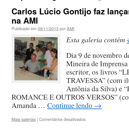
Carlos Lúcio Gontijo faz lanç
na AMI
Publicado em
09/11/2013
por
AMI
Esta galeria contém
Dia 9 de novembro d
Mineira de Imprensa 
escritor, os livros
TRAVESSA” (com ilu
Antônia da Silva) e
ROMANCE E OUTROS VERSOS” (com i
Amanda …
Continue lendo
→
em
Mais galerias
|
Comentários desativados
Carlos