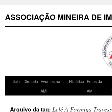
Pular
para
ASSOCIAÇÃO MINEIRA DE I
o
conteúdo
Início
Diretoria
Eventos na
Histórico
Fotos da
AMI
AMI
Lelé A Formiga Traves
Arquivo da tag: