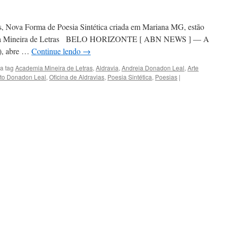
as, Nova Forma de Poesia Sintética criada em Mariana MG, estão
demia Mineira de Letras BELO HORIZONTE [ ABN NEWS ] — A
), abre …
Continue lendo
→
a tag
Academia Mineira de Letras
,
Aldravia
,
Andreia Donadon Leal
,
Arte
to Donadon Leal
,
Oficina de Aldravias
,
Poesia Sintética
,
Poesias
|