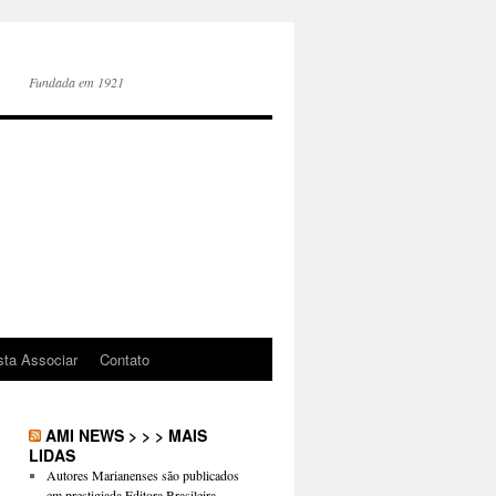
Fundada em 1921
sta Associar
Contato
AMI NEWS > > > MAIS
LIDAS
Autores Marianenses são publicados
em prestigiada Editora Brasileira