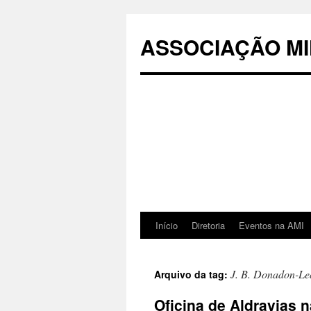
Pular
para
ASSOCIAÇÃO MI
o
conteúdo
Início
Diretoria
Eventos na AMI
J. B. Donadon-Le
Arquivo da tag:
Oficina de Aldravias 