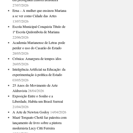
27/07/2026
Erna – A mulher que ensinou Mariana
a se ver como Cidade das Artes
13/07/2026
Escola Municipal Conquista Título de
1ª Escola Quilombola de Mariana
22/06/2026
Academia Marianense de Letras pode
perder o uso do Casarão do Estado
28/05/2026
Crônica: Amargura de tempos idos
26/05/2026
Inteligência Artificial na Educação: da
experimentação à política de Estado
03/05/2026
25 Anos do Movimento de Arte
Aldravista
28/04/2026
Exposição Entre o Sonho e a
Liberdade, Habita um Brasil Surreal
21/04/2026
A Arte de Newton Godoy
14/04/2026
Mazé Torquato Chotil faz palestra com
lançamento de livro sobre a pintora
modernista Lucy Citti Ferreira