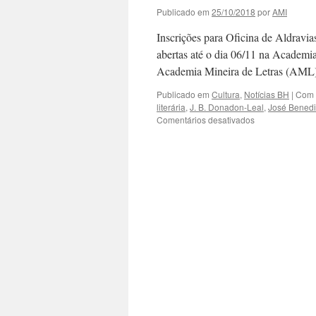
Publicado em
25/10/2018
por
AMI
Inscrições para Oficina de Aldravi
abertas até o dia 06/11 na Aca
Academia Mineira de Letras (AML
Publicado em
Cultura
,
Notícias BH
|
Com 
literária
,
J. B. Donadon-Leal
,
José Benedi
em
Comentários desativados
Oficina
de
Aldravias
na
Academia
Mineira
de
Letras