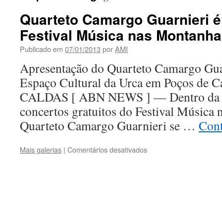
Quarteto Camargo Guarnieri é
Festival Música nas Montanh
Publicado em
07/01/2013
por
AMI
Apresentação do Quarteto Camargo Gua
Espaço Cultural da Urca em Poços d
CALDAS [ ABN NEWS ] — Dentro da 
concertos gratuitos do Festival Música
Quarteto Camargo Guarnieri se …
Cont
em
Mais galerias
|
Comentários desativados
Quarteto
Camargo
Guarnieri
é
atração
do
Festival