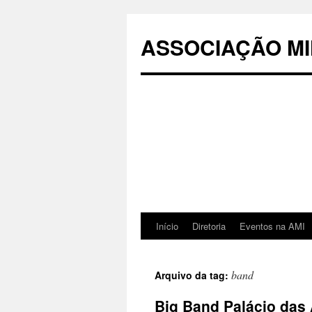
Pular
para
ASSOCIAÇÃO MI
o
conteúdo
Início
Diretoria
Eventos na AMI
band
Arquivo da tag:
Big Band Palácio das 