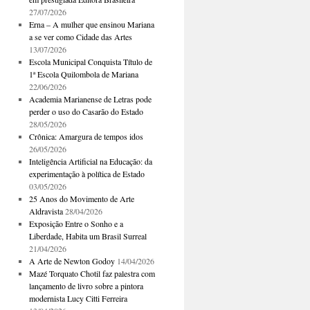
27/07/2026
Erna – A mulher que ensinou Mariana
a se ver como Cidade das Artes
13/07/2026
Escola Municipal Conquista Título de
1ª Escola Quilombola de Mariana
22/06/2026
Academia Marianense de Letras pode
perder o uso do Casarão do Estado
28/05/2026
Crônica: Amargura de tempos idos
26/05/2026
Inteligência Artificial na Educação: da
experimentação à política de Estado
03/05/2026
25 Anos do Movimento de Arte
Aldravista
28/04/2026
Exposição Entre o Sonho e a
Liberdade, Habita um Brasil Surreal
21/04/2026
A Arte de Newton Godoy
14/04/2026
Mazé Torquato Chotil faz palestra com
lançamento de livro sobre a pintora
modernista Lucy Citti Ferreira