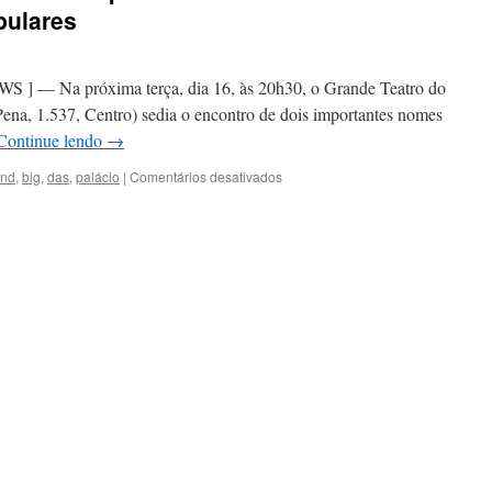
pulares
Na próxima terça, dia 16, às 20h30, o Grande Teatro do
Pena, 1.537, Centro) sedia o encontro de dois importantes nomes
Continue lendo
→
em
nd
,
big
,
das
,
palácio
|
Comentários desativados
Big
Band
Palácio
das
Artes
se
apresenta
com
a
cantora
Rita
Medeiros
a
preços
populares