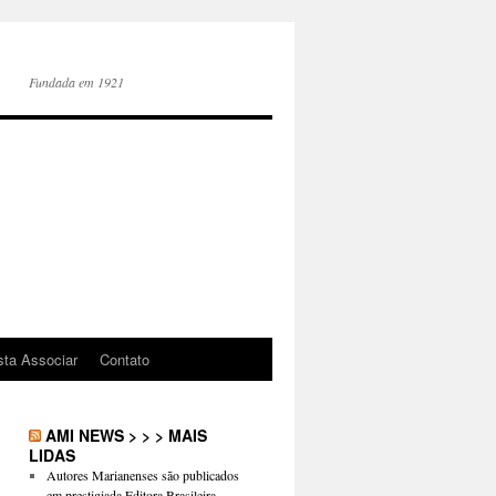
Fundada em 1921
sta Associar
Contato
AMI NEWS > > > MAIS
LIDAS
Autores Marianenses são publicados
em prestigiada Editora Brasileira