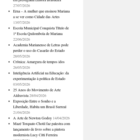
27/07/2026
Erna – A mulher que ensinou Mariana
a se ver como Cidade das Artes
13/07/2026
Escola Municipal Conquista Título de
1ª Escola Quilombola de Mariana
22/06/2026
Academia Marianense de Letras pode
perder o uso do Casarão do Estado
28/05/2026
Crônica: Amargura de tempos idos
26/05/2026
Inteligência Artificial na Educação: da
experimentação à política de Estado
03/05/2026
25 Anos do Movimento de Arte
Aldravista
28/04/2026
Exposição Entre o Sonho e a
Liberdade, Habita um Brasil Surreal
21/04/2026
A Arte de Newton Godoy
14/04/2026
Mazé Torquato Chotil faz palestra com
lançamento de livro sobre a pintora
modernista Lucy Citti Ferreira