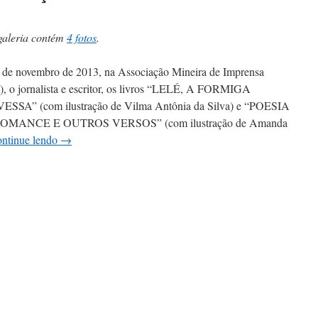
galeria contém
4 fotos
.
 de novembro de 2013, na Associação Mineira de Imprensa
, o jornalista e escritor, os livros “LELÉ, A FORMIGA
SSA” (com ilustração de Vilma Antônia da Silva) e “POESIA
OMANCE E OUTROS VERSOS” (com ilustração de Amanda
ntinue lendo
→
em
arlos
úcio
ontijo
az
lançamentos
de
ivros
na
AMI