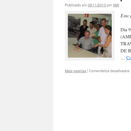
Publicado em
09/11/2013
por
AMI
Esta 
Dia 9
(AMI)
TRAVE
DE R
…
Co
Mais galerias
|
Comentários desativados
C
L
G
f
L