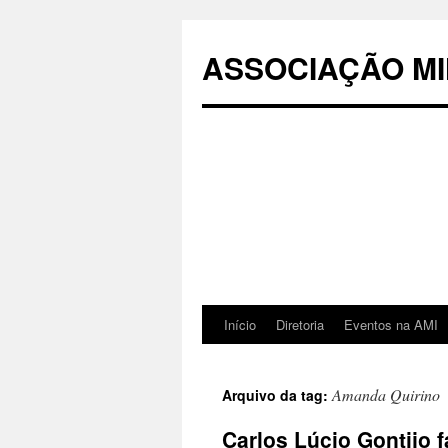
Pular
para
ASSOCIAÇÃO MI
o
conteúdo
Início
Diretoria
Eventos na AMI
Amanda Quirino
Arquivo da tag:
Carlos Lúcio Gontijo 