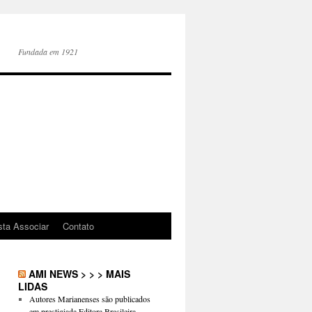
Fundada em 1921
sta Associar
Contato
AMI NEWS > > > MAIS
LIDAS
Autores Marianenses são publicados
em prestigiada Editora Brasileira