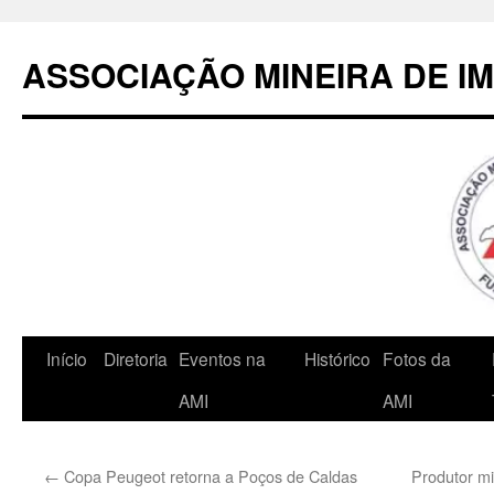
Pular
para
ASSOCIAÇÃO MINEIRA DE I
o
conteúdo
Início
Diretoria
Eventos na
Histórico
Fotos da
AMI
AMI
←
Copa Peugeot retorna a Poços de Caldas
Produtor mi