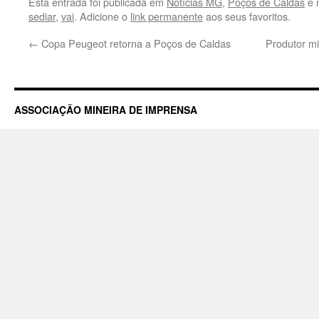
Esta entrada foi publicada em
Notícias MG
,
Poços de Caldas
e 
sediar
,
vai
. Adicione o
link permanente
aos seus favoritos.
←
Copa Peugeot retorna a Poços de Caldas
Produtor mi
ASSOCIAÇÃO MINEIRA DE IMPRENSA