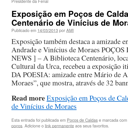
Presidente da Fenai
Exposição em Poços de Cald
Centenário de Vinícius de Mo
Publicado em
14/03/2013
por
AMI
Exposição também destaca a amizade en
Andrade e Vinícius de Moraes POÇO
NEWS ] – A Biblioteca Centenário, loc
Cultural da Urca, recebeu a exposição
DA POESIA: amizade entre Mário de An
Moraes”, que mostra, através de 32 ban
Read more
Exposição em Poços de Cal
de Vinícius de Moraes
Esta entrada foi publicada em
Poços de Caldas
e marcada com 
poços
. Adicione o
link permanente
aos seus favoritos.