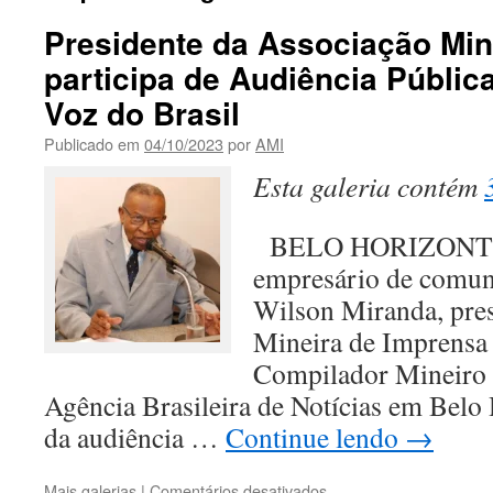
Presidente da Associação Min
participa de Audiência Pública
Voz do Brasil
Publicado em
04/10/2023
por
AMI
Esta galeria contém
BELO HORIZONTE 
empresário de comuni
Wilson Miranda, pres
Mineira de Imprensa 
Compilador Mineiro 
Agência Brasileira de Notícias em Belo 
da audiência …
Continue lendo
→
em
Mais galerias
|
Comentários desativados