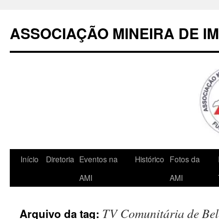
Pular
para
ASSOCIAÇÃO MINEIRA DE I
o
conteúdo
Início
Diretoria
Eventos na
Histórico
Fotos da
AMI
AMI
TV Comunitária de Bel
Arquivo da tag: