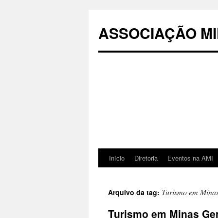
Pular
para
ASSOCIAÇÃO MI
o
conteúdo
Início
Diretoria
Eventos na AMI
Turismo em Minas
Arquivo da tag:
Turismo em Minas Ge