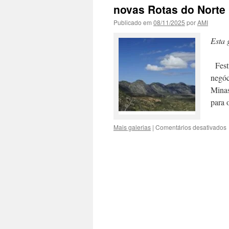
novas Rotas do Norte
Publicado em
08/11/2025
por
AMI
Esta 
Festu
negóc
Minas
para 
Mais galerias
|
Comentários desativados
G