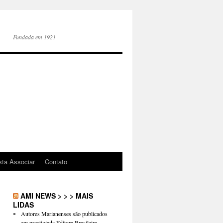
Fundada em 1921
sta Associar
Contato
AMI NEWS > > > MAIS
LIDAS
Autores Marianenses são publicados
em prestigiada Editora Brasileira