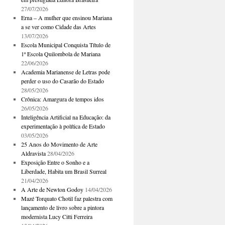
27/07/2026
Erna – A mulher que ensinou Mariana
a se ver como Cidade das Artes
13/07/2026
Escola Municipal Conquista Título de
1ª Escola Quilombola de Mariana
22/06/2026
Academia Marianense de Letras pode
perder o uso do Casarão do Estado
28/05/2026
Crônica: Amargura de tempos idos
26/05/2026
Inteligência Artificial na Educação: da
experimentação à política de Estado
03/05/2026
25 Anos do Movimento de Arte
Aldravista
28/04/2026
Exposição Entre o Sonho e a
Liberdade, Habita um Brasil Surreal
21/04/2026
A Arte de Newton Godoy
14/04/2026
Mazé Torquato Chotil faz palestra com
lançamento de livro sobre a pintora
modernista Lucy Citti Ferreira