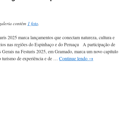
galeria contém
1 foto
.
ris 2025 marca lançamentos que conectam natureza, cultura e
ios nas regiões do Espinhaço e do Peruaçu A participação de
 Gerais na Festuris 2025, em Gramado, marca um novo capítulo
o turismo de experiência e de …
Continue lendo
→
em
Turismo
em
Minas
erais
ganha
destaque
em
Gramado
com
novas
Rotas