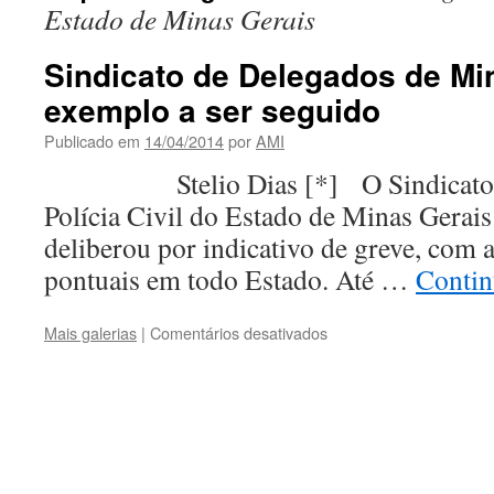
Estado de Minas Gerais
Sindicato de Delegados de Mi
exemplo a ser seguido
Publicado em
14/04/2014
por
AMI
Stelio Dias [*] O Sindicato do
Polícia Civil do Estado de Minas Ge
deliberou por indicativo de greve, com 
pontuais em todo Estado. Até …
Contin
em
Mais galerias
|
Comentários desativados
Sindicato
de
Delegados
de
Minas
Gerais:
um