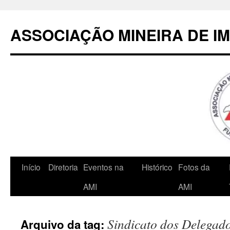
Pular
para
ASSOCIAÇÃO MINEIRA DE I
o
conteúdo
Início
Diretoria
Eventos na
Histórico
Fotos da
AMI
AMI
Sindicato dos Delegado
Arquivo da tag: