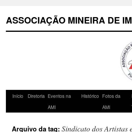
Pular
para
ASSOCIAÇÃO MINEIRA DE I
o
conteúdo
Início
Diretoria
Eventos na
Histórico
Fotos da
AMI
AMI
Sindicato dos Artistas 
Arquivo da tag: