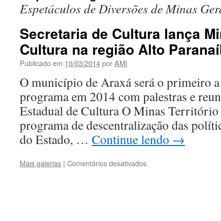
Espetáculos de Diversões de Minas Ger
Secretaria de Cultura lança Mi
Cultura na região Alto Parana
Publicado em
10/03/2014
por
AMI
O município de Araxá será o primeiro a 
programa em 2014 com palestras e reun
Estadual de Cultura O Minas Território
programa de descentralização das polític
do Estado, …
Continue lendo
→
em
Mais galerias
|
Comentários desativados
Secretaria
de
Cultura
lança
Minas