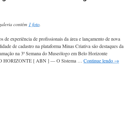
galeria contém
1 foto
.
os de experiência de profissionais da área e lançamento de nova
idade de cadastro na plataforma Minas Criativa são destaques da
ramação na 3ª Semana do Museólogo em Belo Horizonte
 HORIZONTE [ ABN ] — O Sistema …
Continue lendo
→
em
ª
Semana
do
Museólogo
em
BH
com
tividades
ratuitas
bertas
ao