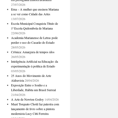
27/07/2026
Erna – A mulher que ensinou Mariana
a se ver como Cidade das Artes
13/07/2026
Escola Municipal Conquista Título de
1ª Escola Quilombola de Mariana
22/06/2026
Academia Marianense de Letras pode
perder o uso do Casarão do Estado
28/05/2026
Crônica: Amargura de tempos idos
26/05/2026
Inteligência Artificial na Educação: da
experimentação à política de Estado
03/05/2026
25 Anos do Movimento de Arte
Aldravista
28/04/2026
Exposição Entre o Sonho e a
Liberdade, Habita um Brasil Surreal
21/04/2026
A Arte de Newton Godoy
14/04/2026
Mazé Torquato Chotil faz palestra com
lançamento de livro sobre a pintora
modernista Lucy Citti Ferreira