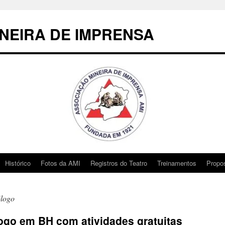
NEIRA DE IMPRENSA
Histórico
Fotos da AMI
Registros do Teatro
Treinamentos
Propo
logo
go em BH com atividades gratuitas