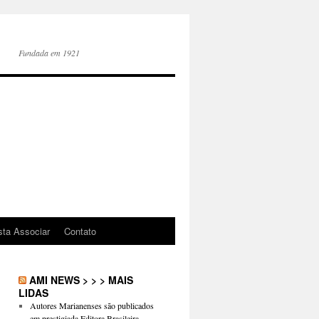
Fundada em 1921
sta Associar
Contato
AMI NEWS > > > MAIS
LIDAS
Autores Marianenses são publicados
em prestigiada Editora Brasileira