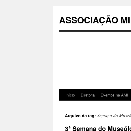
Pular
para
ASSOCIAÇÃO MI
o
conteúdo
Início
Diretoria
Eventos na AMI
Semana do Museó
Arquivo da tag:
3ª Semana do Museólo