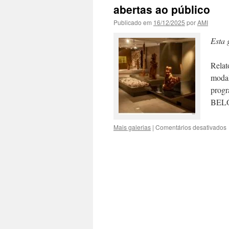
abertas ao público
Publicado em
16/12/2025
por
AMI
Esta 
Relat
modal
prog
BELO
Mais galerias
|
Comentários desativados
3
a
g
a