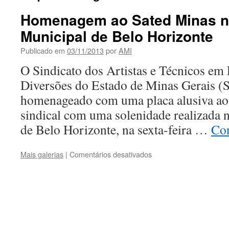
Homenagem ao Sated Minas 
Municipal de Belo Horizonte
Publicado em
03/11/2013
por
AMI
O Sindicato dos Artistas e Técnicos em
Diversões do Estado de Minas Gerais (
homenageado com uma placa alusiva aos
sindical com uma solenidade realizada
de Belo Horizonte, na sexta-feira …
Con
em
Mais galerias
|
Comentários desativados
Homenagem
ao
Sated
Minas
na
Câmara
Municipal