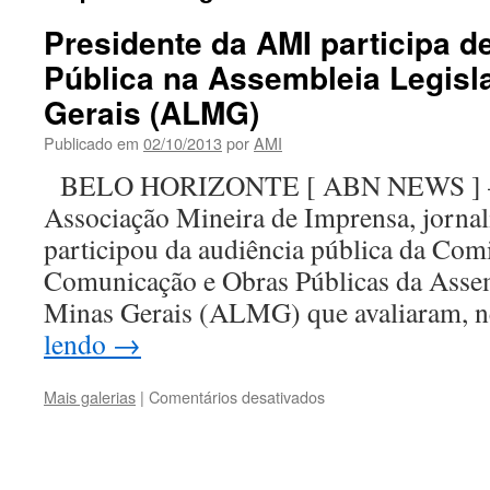
Presidente da AMI participa d
Pública na Assembleia Legisl
Gerais (ALMG)
Publicado em
02/10/2013
por
AMI
BELO HORIZONTE [ ABN NEWS ] – O
Associação Mineira de Imprensa, jornal
participou da audiência pública da Com
Comunicação e Obras Públicas da Assem
Minas Gerais (ALMG) que avaliaram, 
lendo
→
em
Mais galerias
|
Comentários desativados
Presidente
da
AMI
participa