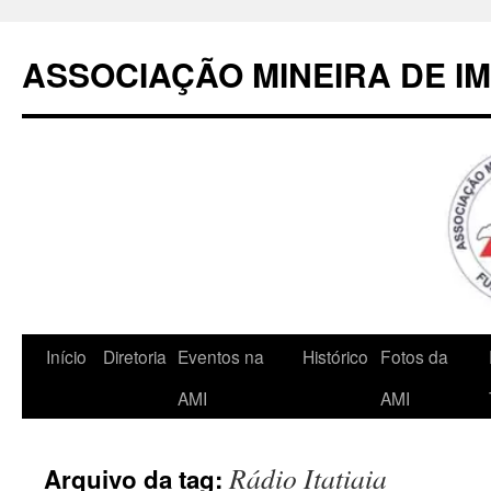
Pular
para
ASSOCIAÇÃO MINEIRA DE I
o
conteúdo
Início
Diretoria
Eventos na
Histórico
Fotos da
AMI
AMI
Rádio Itatiaia
Arquivo da tag: