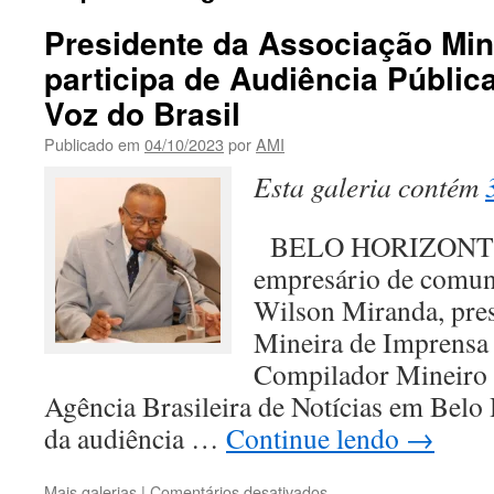
Presidente da Associação Min
participa de Audiência Pública
Voz do Brasil
Publicado em
04/10/2023
por
AMI
Esta galeria contém
BELO HORIZONTE 
empresário de comuni
Wilson Miranda, pres
Mineira de Imprensa 
Compilador Mineiro 
Agência Brasileira de Notícias em Belo 
da audiência …
Continue lendo
→
em
Mais galerias
|
Comentários desativados