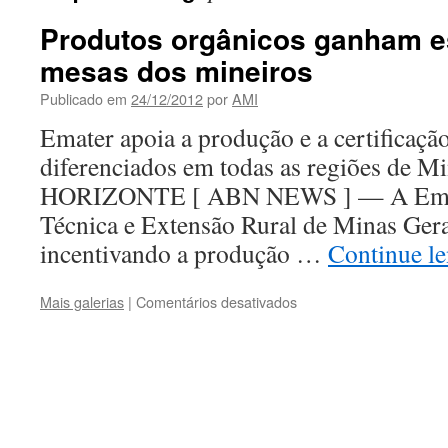
Produtos orgânicos ganham 
mesas dos mineiros
Publicado em
24/12/2012
por
AMI
Emater apoia a produção e a certificaçã
diferenciados em todas as regiões de 
HORIZONTE [ ABN NEWS ] — A Empre
Técnica e Extensão Rural de Minas Ger
incentivando a produção …
Continue l
em
Mais galerias
|
Comentários desativados
Produtos
orgânicos
ganham
espaço
nas
mesas
dos