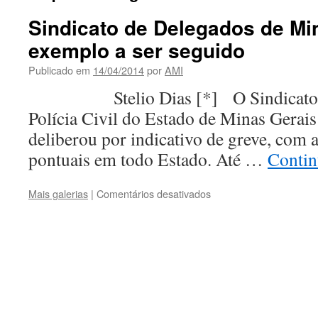
Sindicato de Delegados de Mi
exemplo a ser seguido
Publicado em
14/04/2014
por
AMI
Stelio Dias [*] O Sindicato do
Polícia Civil do Estado de Minas Ge
deliberou por indicativo de greve, com 
pontuais em todo Estado. Até …
Contin
em
Mais galerias
|
Comentários desativados
Sindicato
de
Delegados
de
Minas
Gerais:
um
exemplo