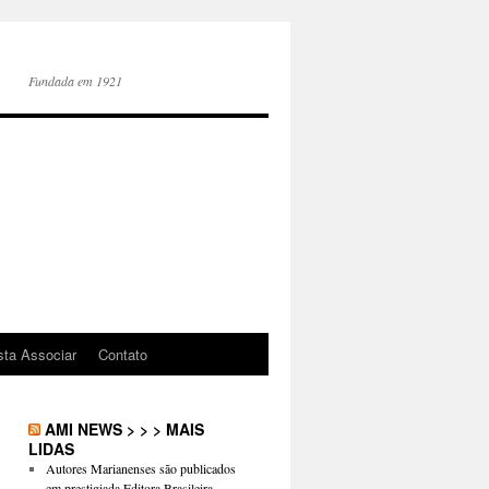
Fundada em 1921
sta Associar
Contato
AMI NEWS > > > MAIS
LIDAS
Autores Marianenses são publicados
em prestigiada Editora Brasileira