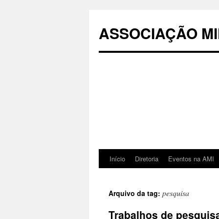
Pular
para
ASSOCIAÇÃO MI
o
conteúdo
Início
Diretoria
Eventos na AMI
pesquisa
Arquivo da tag:
Trabalhos de pesquisa