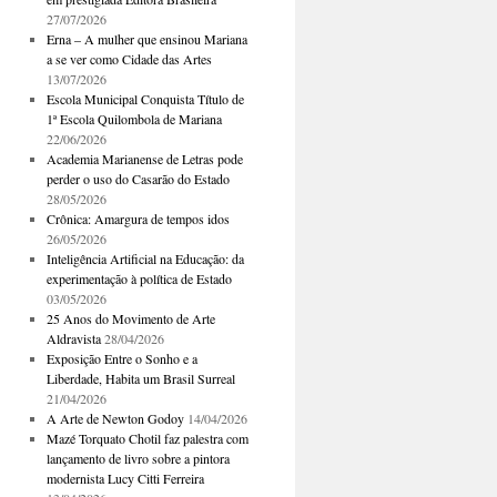
27/07/2026
Erna – A mulher que ensinou Mariana
a se ver como Cidade das Artes
13/07/2026
Escola Municipal Conquista Título de
1ª Escola Quilombola de Mariana
22/06/2026
Academia Marianense de Letras pode
perder o uso do Casarão do Estado
28/05/2026
Crônica: Amargura de tempos idos
26/05/2026
Inteligência Artificial na Educação: da
experimentação à política de Estado
03/05/2026
25 Anos do Movimento de Arte
Aldravista
28/04/2026
Exposição Entre o Sonho e a
Liberdade, Habita um Brasil Surreal
21/04/2026
A Arte de Newton Godoy
14/04/2026
Mazé Torquato Chotil faz palestra com
lançamento de livro sobre a pintora
modernista Lucy Citti Ferreira