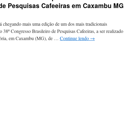
 de Pesquisas Cafeeiras em Caxambu MG
egando mais uma edição de um dos mais tradicionais
o 38º Congresso Brasileiro de Pesquisas Cafeeiras, a ser realizado
Glória, em Caxambu (MG), de …
Continue lendo
→
em
rabalhos
de
pesquisa
afeeira
serão
apresentados
no
8º
Congresso
rasileiro
de
Pesquisas
afeeiras
em
Caxambu