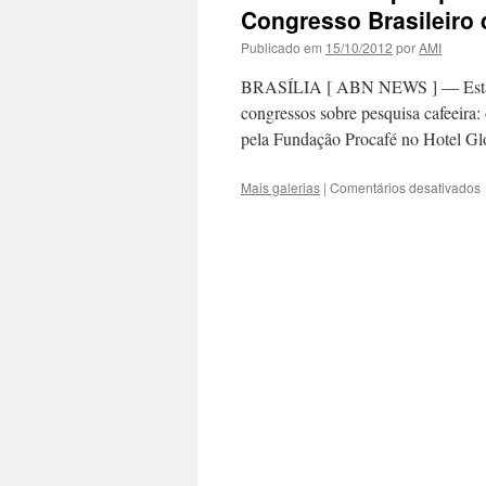
Congresso Brasileiro
Publicado em
15/10/2012
por
AMI
BRASÍLIA [ ABN NEWS ] — Está ch
congressos sobre pesquisa cafeeira: 
pela Fundação Procafé no Hotel 
Mais galerias
|
Comentários desativados
T
c
3
B
C