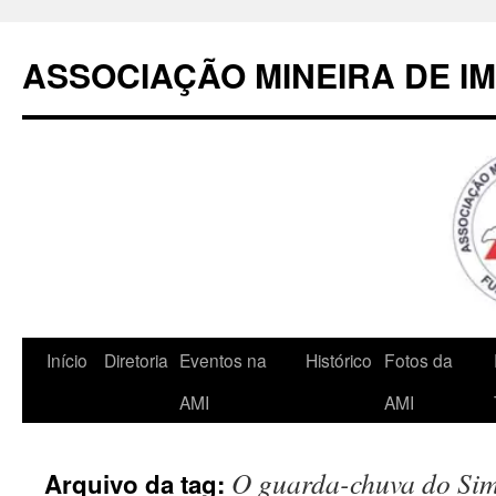
Pular
para
ASSOCIAÇÃO MINEIRA DE I
o
conteúdo
Início
Diretoria
Eventos na
Histórico
Fotos da
AMI
AMI
O guarda-chuva do Si
Arquivo da tag: