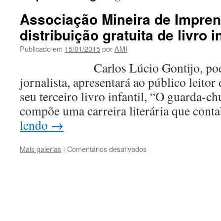
Associação Mineira de Impren
distribuição gratuita de livro in
Publicado em
15/01/2015
por
AMI
Carlos Lúcio Gontijo, poeta, 
jornalista, apresentará ao público leito
seu terceiro livro infantil, “O guarda-c
compõe uma carreira literária que cont
lendo
→
em
Mais galerias
|
Comentários desativados
Associação
Mineira
de
Imprensa
faz
distribuição
gratuita