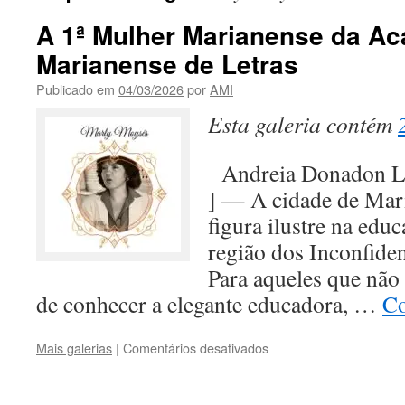
A 1ª Mulher Marianense da A
Marianense de Letras
Publicado em
04/03/2026
por
AMI
Esta galeria contém
Andreia Donadon 
] — A cidade de Mar
figura ilustre na educ
região dos Inconfide
Para aqueles que não 
de conhecer a elegante educadora, …
Co
em
Mais galerias
|
Comentários desativados
A
1ª
Mulher