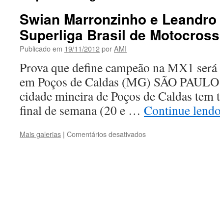
Swian Marronzinho e Leandro
Superliga Brasil de Motocross
Publicado em
19/11/2012
por
AMI
Prova que define campeão na MX1 será 
em Poços de Caldas (MG) SÃO PAUL
cidade mineira de Poços de Caldas tem t
final de semana (20 e …
Continue lend
em
Mais galerias
|
Comentários desativados
Swian
Marronzinho
e
Leandro
decidem
Superliga
Brasil
de