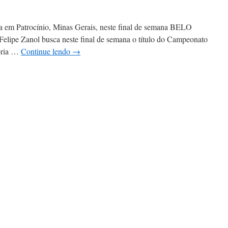
taça em Patrocínio, Minas Gerais, neste final de semana BELO
 Zanol busca neste final de semana o título do Campeonato
oria …
Continue lendo
→
em
elipe
Zanol
busca
ítulo
rasileiro
de
enduro
FIM