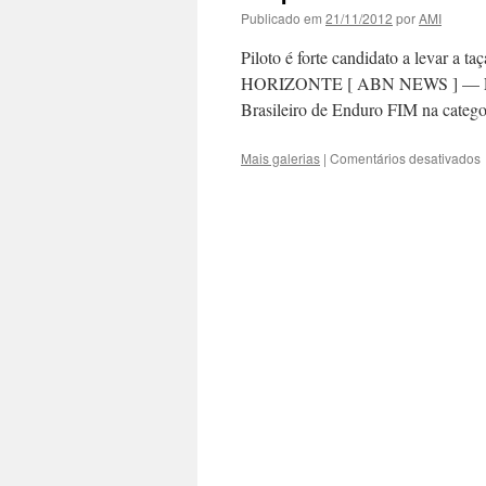
Publicado em
21/11/2012
por
AMI
Piloto é forte candidato a levar a 
HORIZONTE [ ABN NEWS ] — Felipe
Brasileiro de Enduro FIM na categ
Mais galerias
|
Comentários desativados
F
t
b