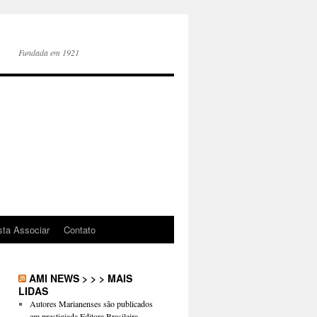
Fundada em 1921
sta Associar
Contato
AMI NEWS > > > MAIS
LIDAS
Autores Marianenses são publicados
em prestigiada Editora Brasileira