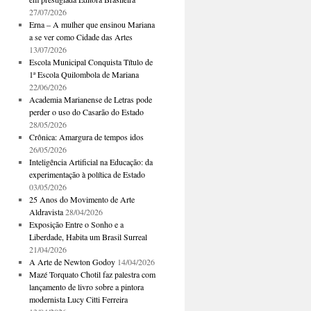
27/07/2026
Erna – A mulher que ensinou Mariana
a se ver como Cidade das Artes
13/07/2026
Escola Municipal Conquista Título de
1ª Escola Quilombola de Mariana
22/06/2026
Academia Marianense de Letras pode
perder o uso do Casarão do Estado
28/05/2026
Crônica: Amargura de tempos idos
26/05/2026
Inteligência Artificial na Educação: da
experimentação à política de Estado
03/05/2026
25 Anos do Movimento de Arte
Aldravista
28/04/2026
Exposição Entre o Sonho e a
Liberdade, Habita um Brasil Surreal
21/04/2026
A Arte de Newton Godoy
14/04/2026
Mazé Torquato Chotil faz palestra com
lançamento de livro sobre a pintora
modernista Lucy Citti Ferreira