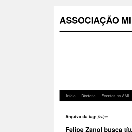
Pular
para
ASSOCIAÇÃO MI
o
conteúdo
Início
Diretoria
Eventos na AMI
felipe
Arquivo da tag:
Felipe Zanol busca tít