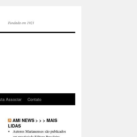
Fundada em 1921
sta Associar
Contato
AMI NEWS > > > MAIS
LIDAS
Autores Marianenses são publicados
em prestigiada Editora Brasileira