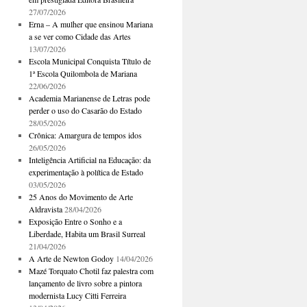
27/07/2026
Erna – A mulher que ensinou Mariana
a se ver como Cidade das Artes
13/07/2026
Escola Municipal Conquista Título de
1ª Escola Quilombola de Mariana
22/06/2026
Academia Marianense de Letras pode
perder o uso do Casarão do Estado
28/05/2026
Crônica: Amargura de tempos idos
26/05/2026
Inteligência Artificial na Educação: da
experimentação à política de Estado
03/05/2026
25 Anos do Movimento de Arte
Aldravista
28/04/2026
Exposição Entre o Sonho e a
Liberdade, Habita um Brasil Surreal
21/04/2026
A Arte de Newton Godoy
14/04/2026
Mazé Torquato Chotil faz palestra com
lançamento de livro sobre a pintora
modernista Lucy Citti Ferreira