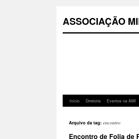
Pular
para
ASSOCIAÇÃO MI
o
conteúdo
Início
Diretoria
Eventos na AMI
encontro
Arquivo da tag:
Encontro de Folia de