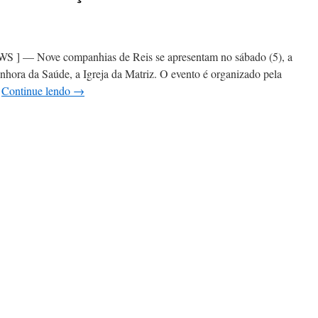
 Nove companhias de Reis se apresentam no sábado (5), a
enhora da Saúde, a Igreja da Matriz. O evento é organizado pela
…
Continue lendo
→
em
Encontro
de
olia
de
Reis
em
Poços
de
Caldas
acontece
no
sábado