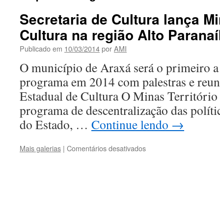
Secretaria de Cultura lança Mi
Cultura na região Alto Parana
Publicado em
10/03/2014
por
AMI
O município de Araxá será o primeiro a 
programa em 2014 com palestras e reun
Estadual de Cultura O Minas Território
programa de descentralização das polític
do Estado, …
Continue lendo
→
em
Mais galerias
|
Comentários desativados
Secretaria
de
Cultura
lança
Minas
Território
da