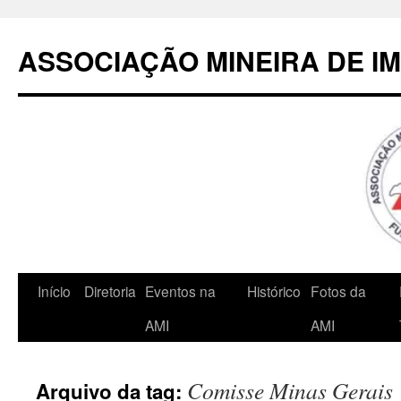
Pular
para
ASSOCIAÇÃO MINEIRA DE I
o
conteúdo
Início
Diretoria
Eventos na
Histórico
Fotos da
AMI
AMI
Comisse Minas Gerais
Arquivo da tag: