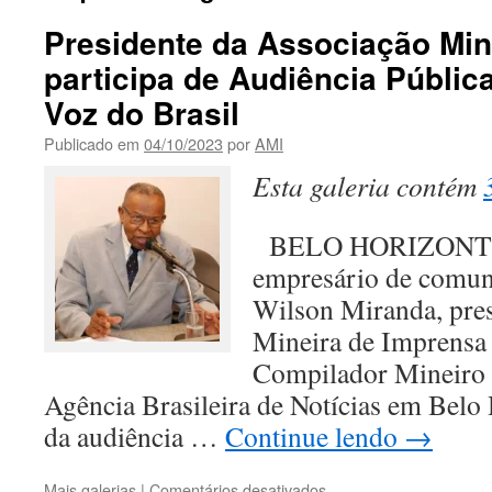
Presidente da Associação Min
participa de Audiência Pública
Voz do Brasil
Publicado em
04/10/2023
por
AMI
Esta galeria contém
BELO HORIZONTE 
empresário de comuni
Wilson Miranda, pres
Mineira de Imprensa 
Compilador Mineiro 
Agência Brasileira de Notícias em Belo 
da audiência …
Continue lendo
→
em
Mais galerias
|
Comentários desativados