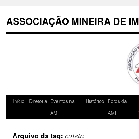
Pular
para
ASSOCIAÇÃO MINEIRA DE I
o
conteúdo
Início
Diretoria
Eventos na
Histórico
Fotos da
AMI
AMI
coleta
Arquivo da tag: