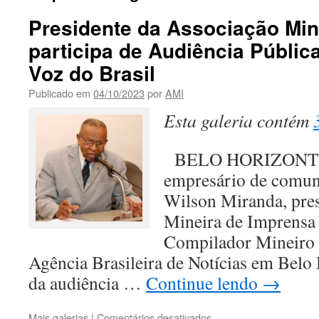
Presidente da Associação Min
participa de Audiência Pública
Voz do Brasil
Publicado em
04/10/2023
por
AMI
Esta galeria contém
BELO HORIZONTE 
empresário de comuni
Wilson Miranda, pres
Mineira de Imprensa 
Compilador Mineiro 
Agência Brasileira de Notícias em Belo 
da audiência …
Continue lendo
→
em
Mais galerias
|
Comentários desativados