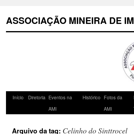
Pular
para
ASSOCIAÇÃO MINEIRA DE I
o
conteúdo
Início
Diretoria
Eventos na
Histórico
Fotos da
AMI
AMI
Celinho do Sinttrocel
Arquivo da tag: