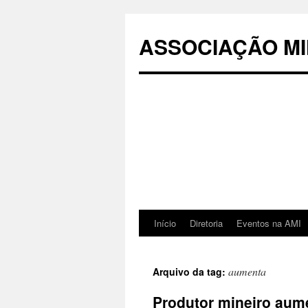
Pular
para
ASSOCIAÇÃO MI
o
conteúdo
Início
Diretoria
Eventos na AMI
aumenta
Arquivo da tag:
Produtor mineiro aume