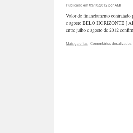
Publicado em
03/10/2012
por
AMI
Valor do financiamento contratado 
e agosto BELO HORIZONTE [ ABN 
entre julho e agosto de 2012 conf
Mais galerias
|
Comentários desativados
P
m
i
s