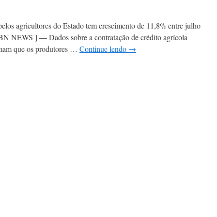
pelos agricultores do Estado tem crescimento de 11,8% entre julho
NEWS ] — Dados sobre a contratação de crédito agrícola
irmam que os produtores …
Continue lendo
→
em
rodutor
ineiro
aumenta
nvestimento
na
afra
2012/2013