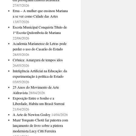
27/07/2026
Erna – A mulher que ensinou Mariana
a se ver como Cidade das Artes
13/07/2026
Escola Municipal Conquista Título de
1ª Escola Quilombola de Mariana
22/06/2026
Academia Marianense de Letras pode
perder o uso do Casarão do Estado
28/05/2026
Crônica: Amargura de tempos idos
26/05/2026
Inteligência Artificial na Educação: da
experimentação à política de Estado
03/05/2026
25 Anos do Movimento de Arte
Aldravista
28/04/2026
Exposição Entre o Sonho e a
Liberdade, Habita um Brasil Surreal
21/04/2026
A Arte de Newton Godoy
14/04/2026
Mazé Torquato Chotil faz palestra com
lançamento de livro sobre a pintora
modernista Lucy Citti Ferreira