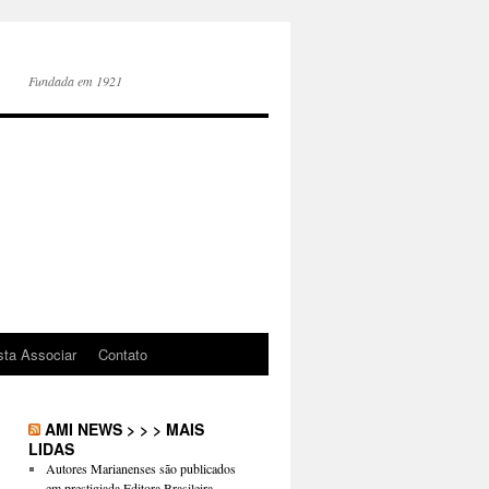
Fundada em 1921
sta Associar
Contato
AMI NEWS > > > MAIS
LIDAS
Autores Marianenses são publicados
em prestigiada Editora Brasileira