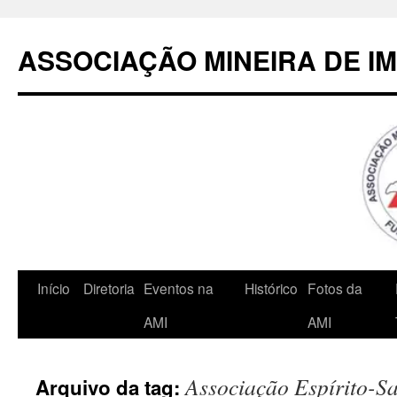
Pular
para
ASSOCIAÇÃO MINEIRA DE I
o
conteúdo
Início
Diretoria
Eventos na
Histórico
Fotos da
AMI
AMI
Associação Espírito-S
Arquivo da tag: