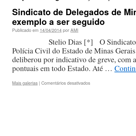
Sindicato de Delegados de Mi
exemplo a ser seguido
Publicado em
14/04/2014
por
AMI
Stelio Dias [*] O Sindicato do
Polícia Civil do Estado de Minas Ge
deliberou por indicativo de greve, com 
pontuais em todo Estado. Até …
Contin
em
Mais galerias
|
Comentários desativados
Sindicato
de
Delegados
de
Minas
Gerais:
um
exemplo