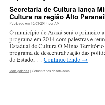
Secretaria de Cultura lança Mi
Cultura na região Alto Parana
Publicado em
10/03/2014
por
AMI
O município de Araxá será o primeiro a 
programa em 2014 com palestras e reun
Estadual de Cultura O Minas Território
programa de descentralização das polític
do Estado, …
Continue lendo
→
em
Mais galerias
|
Comentários desativados
Secretaria
de
Cultura
lança
Minas
Território
da