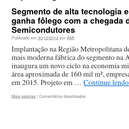
Segmento de alta tecnologia 
ganha fôlego com a chegada 
Semicondutores
Publicado em
30/12/2012
por
AMI
Implantação na Região Metropolitana d
mais moderna fábrica do segmento na 
inaugura um novo ciclo na economia m
área aproximada de 160 mil m², empres
em 2015. Projeto em …
Continue lend
em
Mais galerias
|
Comentários desativados
Segmento
de
alta
tecnologia
em