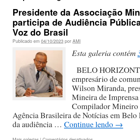
Presidente da Associação Min
participa de Audiência Pública
Voz do Brasil
Publicado em
04/10/2023
por
AMI
Esta galeria contém
BELO HORIZONTE 
empresário de comuni
Wilson Miranda, pres
Mineira de Imprensa 
Compilador Mineiro 
Agência Brasileira de Notícias em Belo 
da audiência …
Continue lendo
→
em
Mais galerias
|
Comentários desativados