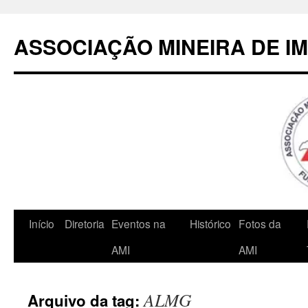
Pular
para
ASSOCIAÇÃO MINEIRA DE I
o
conteúdo
Início
Diretoria
Eventos na
Histórico
Fotos da
AMI
AMI
ALMG
Arquivo da tag: