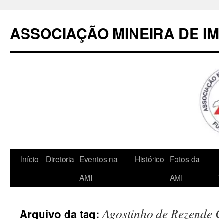
Pular
para
ASSOCIAÇÃO MINEIRA DE I
o
conteúdo
Início
Diretoria
Eventos na
Histórico
Fotos da
AMI
AMI
Agostinho de Rezende
Arquivo da tag: