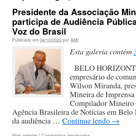
Presidente da Associação Min
participa de Audiência Pública
Voz do Brasil
Publicado em
04/10/2023
por
AMI
Esta galeria contém
BELO HORIZONTE 
empresário de comuni
Wilson Miranda, pres
Mineira de Imprensa 
Compilador Mineiro 
Agência Brasileira de Notícias em Belo 
da audiência …
Continue lendo
→
em
Mais galerias
|
Comentários desativados