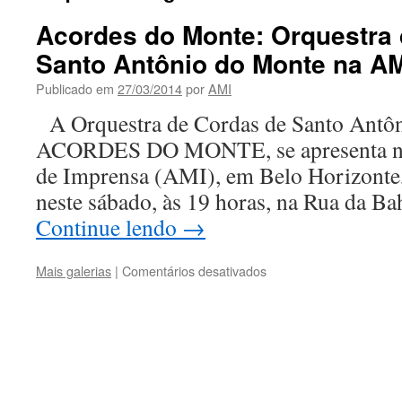
Acordes do Monte: Orquestra
Santo Antônio do Monte na A
Publicado em
27/03/2014
por
AMI
A Orquestra de Cordas de Santo Antôn
ACORDES DO MONTE, se apresenta na
de Imprensa (AMI), em Belo Horizonte,
neste sábado, às 19 horas, na Rua da B
Continue lendo
→
em
Mais galerias
|
Comentários desativados
Acordes
do
Monte:
Orquestra
de
Cordas
de