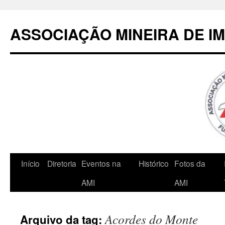
Pular
para
ASSOCIAÇÃO MINEIRA DE I
o
conteúdo
Início
Diretoria
Eventos na
Histórico
Fotos da
AMI
AMI
Acordes do Monte
Arquivo da tag: