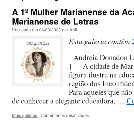
A 1ª Mulher Marianense da A
Marianense de Letras
Publicado em
04/03/2026
por
AMI
Esta galeria contém
Andreia Donadon 
] — A cidade de Mar
figura ilustre na educ
região dos Inconfide
Para aqueles que não 
de conhecer a elegante educadora, …
Co
em
Mais galerias
|
Comentários desativados
A
1ª
Mulher